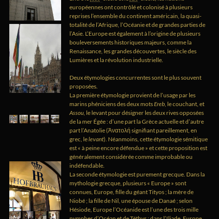
européennes ont contrôlé et colonisé à plusieurs
reprises l’ensemble du continent américain, la quasi-
totalité de l’Afrique, l’Océanie et de grandes parties de
l’Asie. L’Europe est également à l’origine de plusieurs
bouleversements historiques majeurs, comme la
Renaissance, les grandes découvertes, le siècle des
Lumières et la révolution industrielle.
Deux étymologies concurrentes sont le plus souvent
proposées.
La première étymologie provient de l’usage par les
marins phéniciens des deux mots
Ereb
, le couchant, et
Assou
, le levant pour désigner les deux rives opposées
de la mer Égée : d’une part la Grèce actuelle et d’autre
part l’Anatolie (Ἀνατολή signifiant pareillement, en
grec, le
levant
). Néanmoins, cette étymologie sémitique
est « à peine encore défendue » et cette proposition est
généralement considérée comme improbable ou
indéfendable.
La seconde étymologie est purement grecque. Dans la
mythologie grecque, plusieurs « Europe » sont
connues, Europe, fille du géant Tityos ; la mère de
Niobé ; la fille de Nil, une épouse de Danaé ; selon
Hésiode, Europe l’Océanide est l’une des trois mille
nymphes d’Océan et de Téthys ; dans l’Iliade, Europe