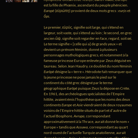
est la fille de Phœnix, ascendant du peuple phénicien.
Europè
(
εὐρώπη
) provient de deux mots grecs :
eurýs
et
ṓps
.
Le premier,
εὐρύς
, signifie soit large, qui s’étend en
largeur, soit vaste, qui s’étend au loin
; le second, en grec
ancien
ὤψ
, signifie soit regarder en face, regard, soit œi.
Le terme signifie
« [celle qui a] de grands yeux »
et
devient un prénom féminin, donné à plusieurs
personnages mythologiques grecs, et notamment à la
fameuse princesse Europe enlevée par Zeus déguisé en
taureau. Selon Jean Haudry, ce doublet du nom féminin
Eurôpè
désigne la « terre ». Hérodote fait remarquer que
la jeune princesse ne pose jamais le pied sur le
continent du côté grec désigné par le terme
géographique
Eurôpè
puisque Zeus la dépose en Crète.
En 1961, des archéologues spécialistes de l’Empire
hittite, avaient émis l’hypothèse que les noms des deux
continents
Europe
et
Asie
viendraient de deux royaumes
voisins de l’Empire hittite situés de part et d’autre de
l’actuel Bosphore.
Avrupa
, correspondant
approximativement à la Thrace, aurait donné le nom «
Europe » tandis que
Assuwa
, correspondant au quart
nord-ouest de l’actuelle Turquie anatolienne, aurait