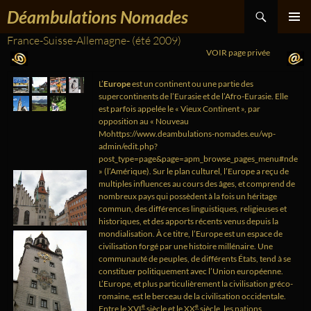
Recherche
Aller
Déambulations Nomades
au
contenu
France-Suisse-Allemagne- (été 2009)
MENU
PRINCIPA
VOIR page privée
L’
Europe
est un continent ou une partie des
supercontinents de l’Eurasie et de l’Afro-Eurasie. Elle
est parfois appelée le
« Vieux Continent »
, par
opposition au
« Nouveau
Mohttps://www.deambulations-nomades.eu/wp-
admin/edit.php?
post_type=page&page=apm_browse_pages_menu#nde
»
(l’Amérique). Sur le plan culturel, l’Europe a reçu de
multiples influences au cours des âges, et comprend de
nombreux pays qui possèdent à la fois un héritage
commun, des différences linguistiques, religieuses et
historiques, et des apports récents venus depuis la
mondialisation. À ce titre, l’Europe est un espace de
civilisation forgé par une histoire millénaire. Une
communauté de peuples, de différents États, tend à se
constituer politiquement avec l’Union européenne.
L’Europe, et plus particulièrement la civilisation gréco-
romaine, est le berceau de la civilisation occidentale.
e
e
Entre le
XVI
siècle et le
XX
siècle, les nations