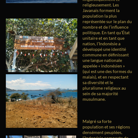
religieusement. Les
Javanais forment la
population la plus
représentée sur le plan du
nombre et de l’influence
politique. En tant qu’État
unitaire et en tant que
nation, l’Indonésie a
développé une identité
commune en définissant
une langue nationale
appelée « indonésien »
(qui est une des formes du
malais), et en respectant
sa diversité et le
pluralisme religieux au
sein de sa majorité
musulmane.
Malgré sa forte
population et ses régions
densément peuplées,
l’Indonésie comporte de