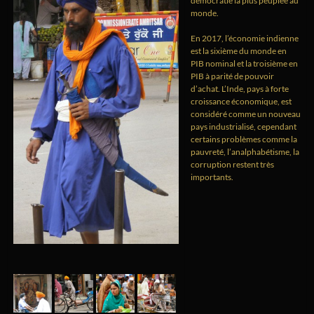
démocratie la plus peuplée au
monde.
En 2017, l’économie indienne
est la sixième du monde en
PIB nominal et la troisième en
PIB à parité de pouvoir
d’achat. L’Inde, pays à forte
croissance économique, est
considéré comme un nouveau
pays industrialisé, cependant
certains problèmes comme la
pauvreté, l’analphabétisme, la
corruption restent très
importants.