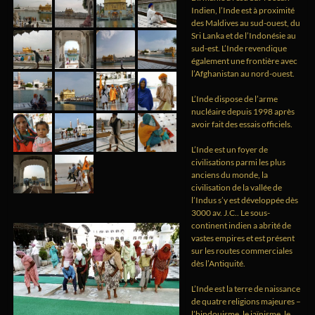
Indien, l’Inde est à proximité
des Maldives au sud-ouest, du
Sri Lanka et de l’Indonésie au
sud-est. L’Inde revendique
également une frontière avec
l’Afghanistan au nord-ouest.
L’Inde dispose de l’arme
nucléaire depuis 1998 après
avoir fait des essais officiels.
L’Inde est un foyer de
civilisations parmi les plus
anciens du monde, la
civilisation de la vallée de
l’Indus s’y est développée dès
3000 av. J.C.. Le sous-
continent indien a abrité de
vastes empires et est présent
sur les routes commerciales
dès l’Antiquité.
L’Inde est la terre de naissance
de quatre religions majeures –
l’hindouisme, le jaïnisme, le