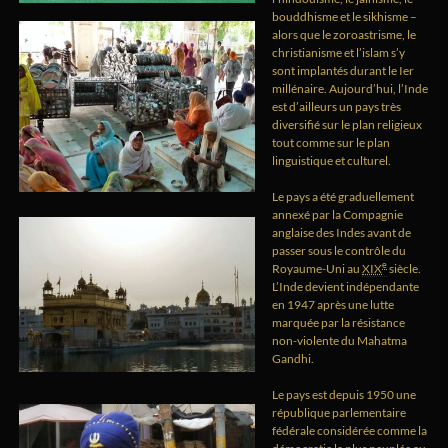
bouddhisme et le sikhisme –
alors que le zoroastrisme, le
christianisme et l’islam s’y
sont implantés durant le Ier
millénaire. Aujourd’hui, l’Inde
est d’ailleurs un pays très
diversifié sur le plan religieux
tout comme sur le plan
linguistique et culturel.
Le pays a été graduellement
annexé par la Compagnie
anglaise des Indes avant de
passer sous le contrôle du
e
Royaume-Uni au
XIX
siècle.
L’Inde devient indépendante
en 1947 après une lutte
marquée par la résistance
non-violente du Mahatma
Gandhi.
Le pays est depuis 1950 une
république parlementaire
fédérale considérée comme la