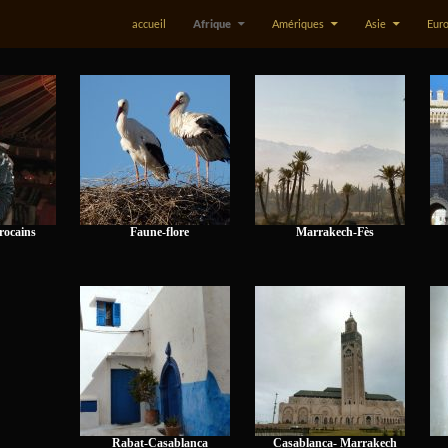
accueil
Afrique
Amériques
Asie
Eur
rocains
Faune-flore
Marrakech-Fès
Rabat-Casablanca
Casablanca- Marrakech