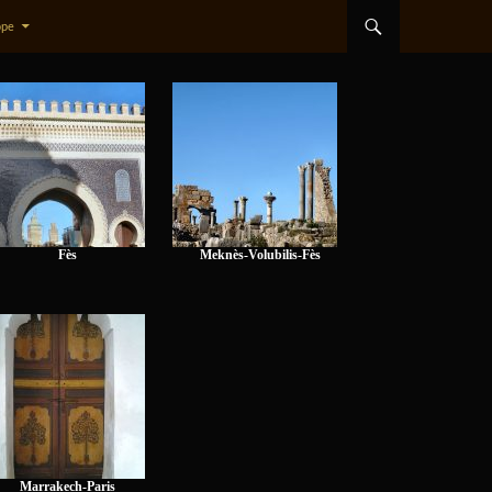
ope
Fès
Meknès-Volubilis-Fès
Marrakech-Paris