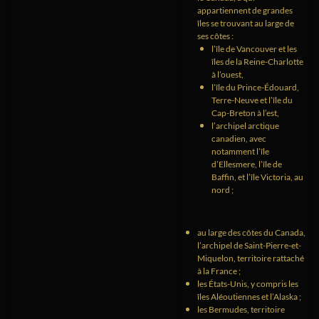
appartiennent de grandes
îles se trouvant au large de
ses côtes :
l’île de Vancouver et les
îles de la Reine-Charlotte
à l’ouest,
l’île du Prince-Édouard,
Terre-Neuve et l’île du
Cap-Breton à l’est,
l’archipel arctique
canadien, avec
notamment l’île
d’Ellesmere, l’île de
Baffin, et l’île Victoria, au
nord ;
au large des côtes du Canada,
l’archipel de Saint-Pierre-et-
Miquelon, territoire rattaché
à la France ;
les États-Unis, y compris les
îles Aléoutiennes et l’Alaska ;
les Bermudes, territoire