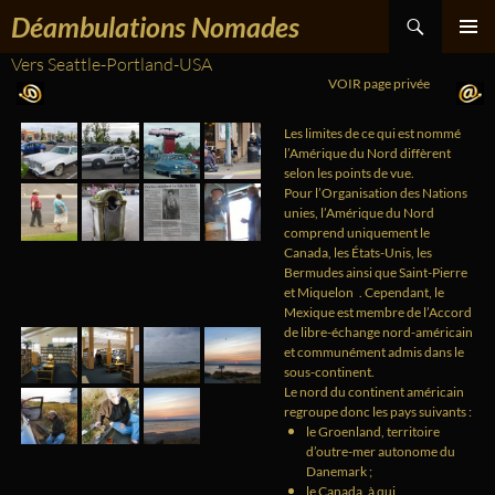
Recherche
Aller
Déambulations Nomades
au
contenu
Vers Seattle-Portland-USA
MENU
PRINCIPA
VOIR page privée
Les limites de ce qui est nommé
l’Amérique du Nord diffèrent
selon les points de vue.
Pour l’Organisation des Nations
unies, l’Amérique du Nord
comprend uniquement le
Canada, les États-Unis, les
Bermudes ainsi que Saint-Pierre
1
et Miquelon
. Cependant, le
Mexique est membre de l’Accord
de libre-échange nord-américain
et communément admis dans le
sous-continent.
Le nord du continent américain
regroupe donc les pays suivants :
le Groenland, territoire
d’outre-mer autonome du
Danemark ;
le Canada, à qui