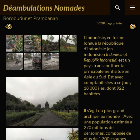
Recherche
Aller
Déambulations Nomades
au
contenu
Borobudur et Prambanan
MENU
PRINCIPA
VOIR page privée
L’Indonésie, en forme
longue la république
d’Indonésie (en
indonésien
Indonesia
et
Republik Indonesia
) est un
pays transcontinental
principalement situé en
Asie du Sud-Est avec,
comptabilisées à ce jour,
18 000 îles, dont 922
habitées.
Il s’agit du plus grand
9
archipel au monde
. Avec
une population estimée à
270 millions de
personnes, composée de
plus de 1 300 groupes