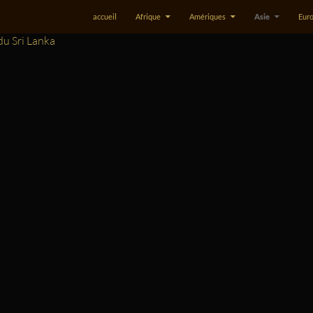
accueil
Afrique
Amériques
Asie
Eur
du Sri Lanka