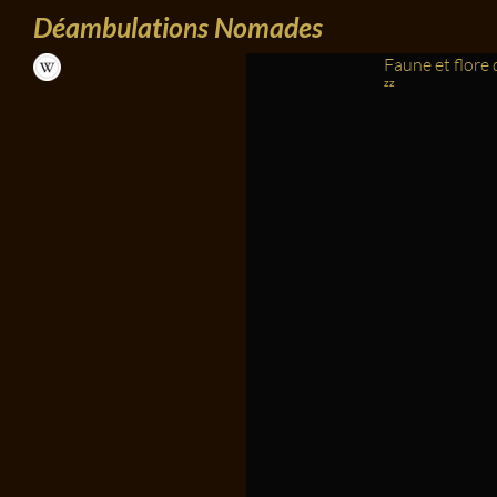
Recherche
Aller au contenu
Déambulations Nomades
Faune et flore 
zz