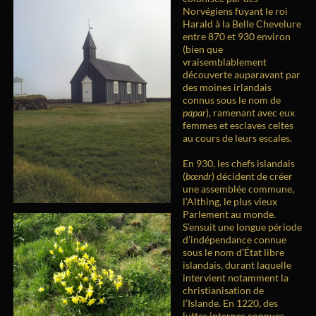
Norvégiens fuyant le roi
Harald à la Belle Chevelure
entre 870 et 930 environ
(bien que
vraisemblablement
découverte auparavant par
des moines irlandais
connus sous le nom de
papar
), ramenant avec eux
femmes et esclaves celtes
au cours de leurs escales.
En 930, les chefs islandais
(
bœndr
) décident de créer
une assemblée commune,
l’Althing, le plus vieux
Parlement au monde.
S’ensuit une longue période
d’indépendance connue
sous le nom d’État libre
islandais, durant laquelle
intervient notamment la
christianisation de
l’Islande. En 1220, des
luttes internes connues