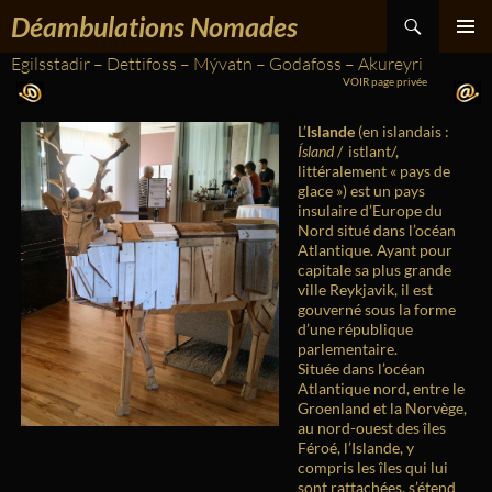
Recherche
Aller
Déambulations Nomades
au
contenu
Egilsstadir – Dettifoss – Mývatn – Godafoss – Akureyri
MENU
PRINCIPA
VOIR page privée
L’
Islande
(en islandais :
Ísland
/
ˈ
istlant/,
littéralement « pays de
glace ») est un pays
insulaire d’Europe du
Nord situé dans l’océan
Atlantique. Ayant pour
capitale sa plus grande
ville Reykjavik, il est
gouverné sous la forme
d’une république
parlementaire.
Située dans l’océan
Atlantique nord, entre le
Groenland et la Norvège,
au nord-ouest des îles
Féroé, l’Islande, y
compris les îles qui lui
sont rattachées, s’étend