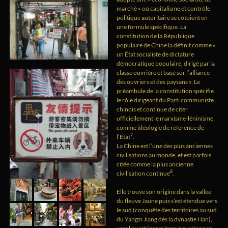
marché » où capitalisme et contrôle
politique autoritaire se côtoient en
une formule spécifique. La
constitution de la République
populaire de Chine la définit comme «
un État socialiste de dictature
démocratique populaire, dirigé par la
classe ouvrière et basé sur l’alliance
des ouvriers et des paysans ». Le
préambule de la constitution spécifie
le rôle dirigeant du Parti communiste
chinois et continue de citer
officiellement le marxisme-léninisme
comme idéologie de référence de
7
l’État
.
La Chine est l’une des plus anciennes
civilisations au monde, et est parfois
citée comme la plus ancienne
8
civilisation continue
.
Elle trouve son origine dans la vallée
du fleuve Jaune puis s’est étendue vers
le sud (conquête des territoires au sud
du Yangzi Jiang dès la dynastie Han),