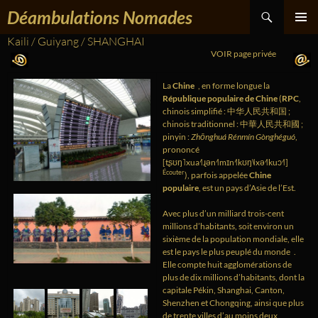
Recherche
Aller
Déambulations Nomades
au
contenu
Kaili / Guiyang / SHANGHAI
MENU
PRINCIPA
VOIR page privée
e
La
Chine
, en forme longue la
République populaire de Chine
(
RPC
,
chinois simplifié : 中华人民共和国 ;
chinois traditionnel : 中華人民共和國 ;
pinyin :
Zhōnghuá Rénmín Gònghéguó
,
prononcé
[tʂʊŋ˥xua˧˥ɻən˧˥mɪn˧˥kʊŋ˥˩xə˧˥kuɔ˧˥]
Écouter
), parfois appelée
Chine
populaire
, est un pays d’Asie de l’Est.
Avec plus d’un milliard trois-cent
millions d’habitants, soit environ un
sixième de la population mondiale, elle
3
est le pays le plus peuplé du monde
.
Elle compte huit agglomérations de
plus de dix millions d’habitants, dont la
capitale Pékin, Shanghai, Canton,
Shenzhen et Chongqing, ainsi que plus
de trente villes d’au moins deux