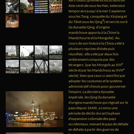
vers l’ouest (premières incursions en
Asie centrale sous les Han, extension
temporaire jusqu’à la mer Caspienne
sous les Tang, conquête du Xinjiang et
9
du Tibet sous les Qing
) et vers le nord
(la dynastie Qing, d’origine
mandchoue apporta à la Chine la
Mandchourie et la Mongolie). Au
cours de son histoire la Chine a été à
plusieurs reprises divisée puis
réunifiée ; elle a été par deux fois
entièrement conquise par des
f
e
étrangers
(par les Mongols au XIII
e
siècle et par les Mandchous au XVII
siècle), bien que ceux-ci aient fini par
adopter les coutumes et le système
administratif chinois pour gouverner
l’empire. La dernière dynastie
impériale, les Qing (la dynastie
d’origine mandchoue qui régnait sur le
pays depuis 1644), a connu une
période de déclin durant la phase
d’expansion coloniale des pays
occidentaux, menant le pays de défaite
en défaite à partir des guerres de