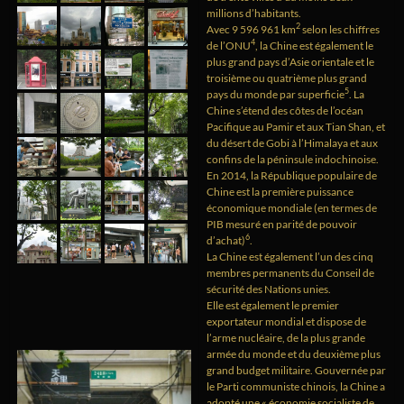
millions d’habitants.
2
Avec 9 596 961 km
selon les chiffres
4
de l’ONU
, la Chine est également le
plus grand pays d’Asie orientale et le
troisième ou quatrième plus grand
5
pays du monde par superficie
. La
Chine s’étend des côtes de l’océan
Pacifique au Pamir et aux Tian Shan, et
du désert de Gobi à l’Himalaya et aux
confins de la péninsule indochinoise.
En 2014, la République populaire de
Chine est la première puissance
économique mondiale (en termes de
PIB mesuré en parité de pouvoir
6
d’achat)
.
La Chine est également l’un des cinq
membres permanents du Conseil de
sécurité des Nations unies.
Elle est également le premier
exportateur mondial et dispose de
l’arme nucléaire, de la plus grande
armée du monde et du deuxième plus
grand budget militaire. Gouvernée par
le Parti communiste chinois, la Chine a
adopté une « économie socialiste de